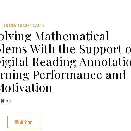
133期(2023/12/31)
Solving Mathematical
blems With the Support o
Digital Reading Annotati
rning Performance and
Motivation
（郭芙秀）
閱讀全文