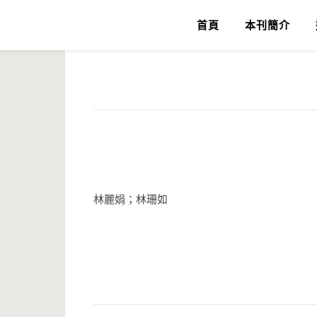
首頁
本刊簡介
林麗娟；林珊如