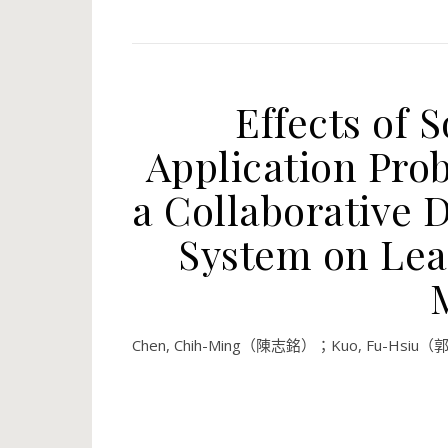
Effects of 
Application Pro
a Collaborative 
System on Lea
Chen, Chih-Ming（陳志銘）；Kuo, Fu-Hsiu