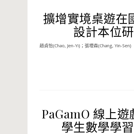
擴增實境桌遊在
設計本位研
趙貞怡(Chao, Jen-Yi)；張堙森(Chang, Yin-Sen)
PaGamO 線
學生數學學習