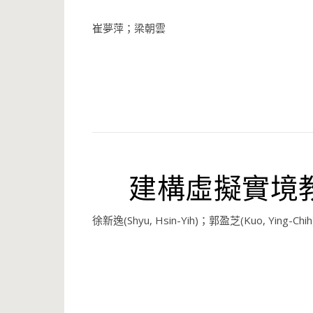
崔夢萍；梁朝雲
建構虛擬實境
徐新逸(Shyu, Hsin-Yih)；郭盈芝(Kuo, Ying-Chih