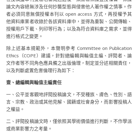
論文內容絕無涉及任何抄襲型態與侵害他人著作權之情事。作
者必須同意無償授權本刊以 open access 方式，再授權予其
他資料庫業者收錄於各該資料庫中，並得為重製、公開傳輸、
授權用戶下載、列印等行為；以及為符合資料庫之需求，並得
進行格式之變更。
除上述基本規範外，本聲明參考 Committee on Publication
Ethics（COPE）建議，針對總編輯與輪值主編、評閱者、論
文作者等不同角色應具備之出版倫理，制定並分述相關責任，
以及判斷處置危害倫理行為如下：
壹、總編輯與輪值主編責任
一、公平並客觀地評閱投稿論文，不受種族、膚色、性別、語
言、宗教、政治或其他見解、國籍或社會身分，而影響投稿人
之權益。
二、評閱投稿論文時，僅依照其學術價值進行判斷，不作學派
或商業影響力之考量。