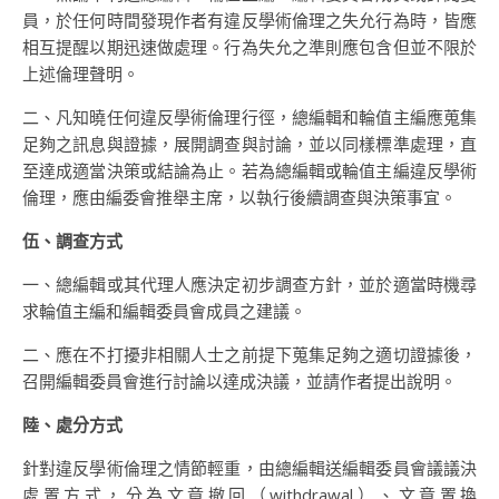
員，於任何時間發現作者有違反學術倫理之失允行為時，皆應
相互提醒以期迅速做處理。行為失允之準則應包含但並不限於
上述倫理聲明。
二、凡知曉任何違反學術倫理行徑，總編輯和輪值主編應蒐集
足夠之訊息與證據，展開調查與討論，並以同樣標準處理，直
至達成適當決策或結論為止。若為總編輯或輪值主編違反學術
倫理，應由編委會推舉主席，以執行後續調查與決策事宜。
伍、調查方式
一、總編輯或其代理人應決定初步調查方針，並於適當時機尋
求輪值主編和編輯委員會成員之建議。
二、應在不打擾非相關人士之前提下蒐集足夠之適切證據後，
召開編輯委員會進行討論以達成決議，並請作者提出說明。
陸、處分方式
針對違反學術倫理之情節輕重，由總編輯送編輯委員會議議決
處置方式，分為文章撤回（withdrawal）、文章置換