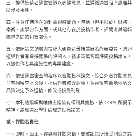
三、提供投稿者適當管道以表達意見，並遵循適當程序處理其
所涉及事件。
四、注意任何潛在的利益迴避問題，包括（但不限於）財務、
學術、產學合作方面，或其他存在於投稿作者、評閱者與編輯
團隊之間的利害關係。
五、依照論文領域與投稿人研究背景推薦匿名外審委員，須迴
避與作者有直接關係的評閱人，務求審慎客觀評閱投稿論文，
以提供作者具建設性的專業建議。
六、依循適當審查的程序以審閱投稿論文，綜合外審評閱意見
並客觀審查本文後，提供作者修改建議，並審慎客觀地依論文
品質決定予以退稿、修改或接受刊登。
七、本刊總編輯與輪值主編皆有權利與義務，依 COPE 所揭示
精神，處理違反學術倫理之投稿論文。
貳、評閱者責任
一、即時、公正、客觀地評閱來稿，並確認其所接受刊登之論