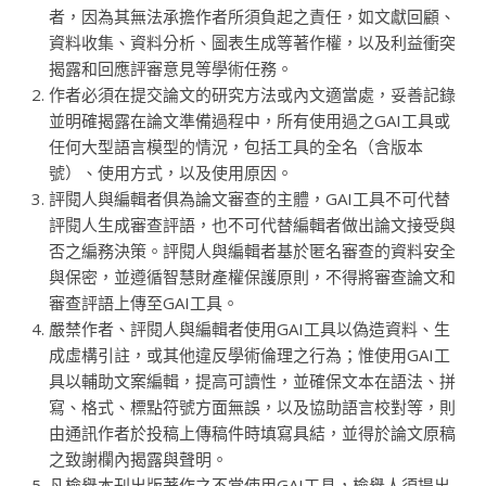
者，因為其無法承擔作者所須負起之責任，如文獻回顧、
資料收集、資料分析、圖表生成等著作權，以及利益衝突
揭露和回應評審意見等學術任務。
作者必須在提交論文的研究方法或內文適當處，妥善記錄
並明確揭露在論文準備過程中，所有使用過之GAI工具或
任何大型語言模型的情況，包括工具的全名（含版本
號）、使用方式，以及使用原因。
評閱人與編輯者俱為論文審查的主體，GAI工具不可代替
評閱人生成審查評語，也不可代替編輯者做出論文接受與
否之編務決策。評閱人與編輯者基於匿名審查的資料安全
與保密，並遵循智慧財產權保護原則，不得將審查論文和
審查評語上傳至GAI工具。
嚴禁作者、評閱人與編輯者使用GAI工具以偽造資料、生
成虛構引註，或其他違反學術倫理之行為；惟使用GAI工
具以輔助文案編輯，提高可讀性，並確保文本在語法、拼
寫、格式、標點符號方面無誤，以及協助語言校對等，則
由通訊作者於投稿上傳稿件時填寫具結，並得於論文原稿
之致謝欄內揭露與聲明。
凡檢舉本刊出版著作之不當使用GAI工具，檢舉人須提出