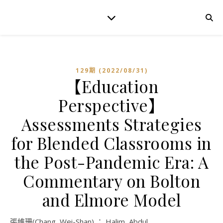
129期 (2022/08/31)
【Education
Perspective】
Assessments Strategies
for Blended Classrooms in
the Post-Pandemic Era: A
Commentary on Bolton
and Elmore Model
張維珊(Chang, Wei-Shan) ； Halim, Abdul